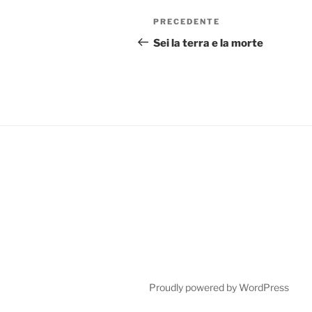
Navigazione
Articolo
PRECEDENTE
articoli
precedente:
Sei la terra e la morte
Proudly powered by WordPress