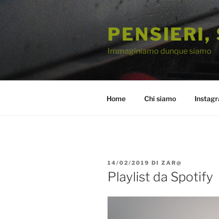
Salta
al
PENSIERI,
contenuto
Immaginiamo dunque siamo
Home
Chi siamo
Instag
PUBBLICATO
14/02/2019
DI
ZAR@
IL
Playlist da Spotify