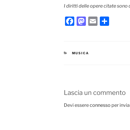
I diritti delle opere citate sono 
F
M
E
C
a
a
m
o
c
st
ai
n
e
o
l
di
CATEGORIE
MUSICA
b
d
vi
o
o
di
o
n
k
Lascia un commento
Devi essere
connesso
per invi