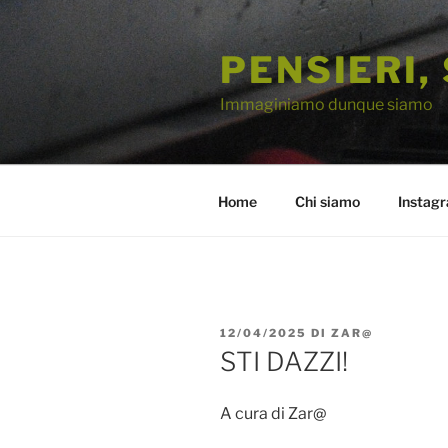
Salta
al
PENSIERI,
contenuto
Immaginiamo dunque siamo
Home
Chi siamo
Instag
PUBBLICATO
12/04/2025
DI
ZAR@
IL
STI DAZZI!
A cura di Zar@