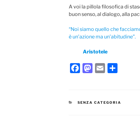
A voi la pillola filosofica di sta
buon senso, al dialogo, alla pac
“Noi siamo quello che facciamo
è un’azione ma un’abitudine”.
Aristotele
F
M
E
C
a
a
m
o
c
st
ai
n
e
o
l
di
CATEGORIE
SENZA CATEGORIA
b
d
vi
o
o
di
o
n
k