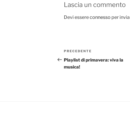
Lascia un commento
Devi essere
connesso
per invi
Navigazione
Articolo
PRECEDENTE
articoli
precedente:
Playlist di primavera: viva la
musica!