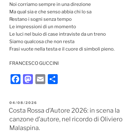
Noi corriamo sempre in una direzione
Ma qual sia e che senso abbia chi lo sa
Restano i sogni senza tempo
Le impressioni di un momento
Le luci nel buio di case intraviste da un treno
Siamo qualcosa che non resta
Frasi vuote nella testa e il cuore di simboli pieno.
FRANCESCO GUCCINI
F
M
E
C
a
a
m
o
c
st
ai
n
PUBBLICATO
04/08/2026
e
o
l
di
IL
Costa Rossa d’Autore 2026: in scena la
b
d
vi
canzone d’autore, nel ricordo di Oliviero
o
o
di
Malaspina.
o
n