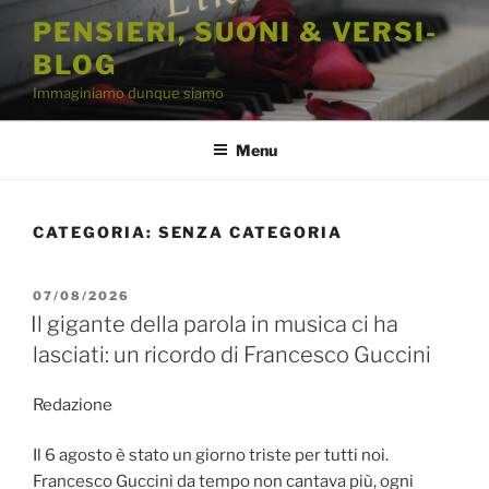
Salta
PENSIERI, SUONI & VERSI-
al
BLOG
contenuto
Immaginiamo dunque siamo
Menu
CATEGORIA:
SENZA CATEGORIA
PUBBLICATO
07/08/2026
IL
Il gigante della parola in musica ci ha
lasciati: un ricordo di Francesco Guccini
Redazione
Il 6 agosto è stato un giorno triste per tutti noi.
Francesco Guccini da tempo non cantava più, ogni