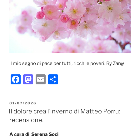
Il mio segno di pace per tutti, ricchi e poveri. By Zar@
F
M
E
C
a
a
m
o
c
st
ai
n
PUBBLICATO
01/07/2026
e
o
l
di
IL
Il dolore crea l’inverno di Matteo Porru:
b
d
vi
recensione.
o
o
di
A cura di Serena Soci
o
n