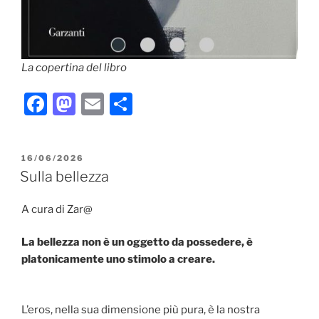
La copertina del libro
F
M
E
C
a
a
m
o
c
st
ai
n
PUBBLICATO
16/06/2026
e
o
l
di
IL
Sulla bellezza
b
d
vi
A cura di Zar@
o
o
di
o
n
La bellezza non è un oggetto da possedere, è
k
platonicamente uno stimolo a creare.
L’eros, nella sua dimensione più pura, è la nostra