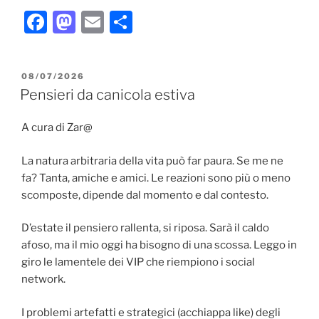
F
M
E
C
a
a
m
o
c
st
ai
n
PUBBLICATO
08/07/2026
e
o
l
di
IL
Pensieri da canicola estiva
b
d
vi
A cura di Zar@
o
o
di
o
n
La natura arbitraria della vita può far paura. Se me ne
k
fa? Tanta, amiche e amici. Le reazioni sono più o meno
scomposte, dipende dal momento e dal contesto.
D’estate il pensiero rallenta, si riposa. Sarà il caldo
afoso, ma il mio oggi ha bisogno di una scossa. Leggo in
giro le lamentele dei VIP che riempiono i social
network.
I problemi artefatti e strategici (acchiappa like) degli