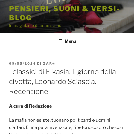
Salta
PENSIERI, SUONI & VERSI-
al
BLOG
contenuto
Immaginiamo dunque siamo
Menu
PUBBLICATO
09/05/2024
DI
ZAR@
IL
I classici di Eikasia: Il giorno della
civetta, Leonardo Sciascia.
Recensione
A cura di Redazione
La mafia non esiste, tuonano politicanti e uomini
d’affari. È una pura invenzione, ripetono coloro che con