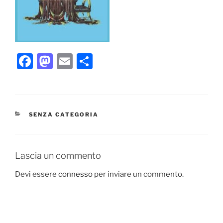
F
M
E
C
a
a
m
o
c
st
ai
n
e
o
l
di
CATEGORIE
SENZA CATEGORIA
b
d
vi
o
o
di
o
n
Lascia un commento
k
Devi essere
connesso
per inviare un commento.