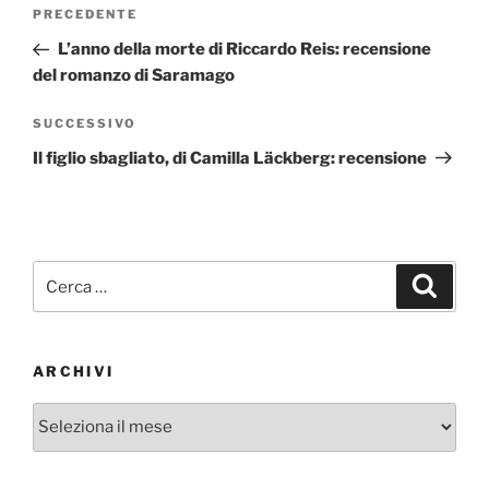
Navigazione
Articolo
PRECEDENTE
articoli
precedente:
L’anno della morte di Riccardo Reis: recensione
del romanzo di Saramago
Articolo
SUCCESSIVO
successivo
Il figlio sbagliato, di Camilla Läckberg: recensione
Cerca:
Cerca
ARCHIVI
Archivi