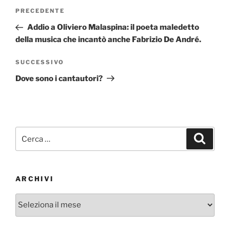
Navigazione
Articolo
PRECEDENTE
articoli
precedente:
Addio a Oliviero Malaspina: il poeta maledetto
della musica che incantò anche Fabrizio De André.
Articolo
SUCCESSIVO
successivo
Dove sono i cantautori?
Cerca:
Cerca
ARCHIVI
Archivi