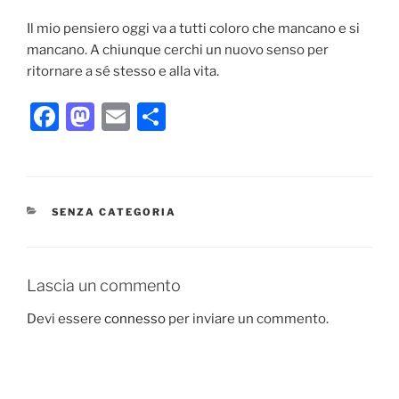
Il mio pensiero oggi va a tutti coloro che mancano e si
mancano. A chiunque cerchi un nuovo senso per
ritornare a sé stesso e alla vita.
F
M
E
C
a
a
m
o
c
st
ai
n
e
o
l
di
CATEGORIE
SENZA CATEGORIA
b
d
vi
o
o
di
o
n
Lascia un commento
k
Devi essere
connesso
per inviare un commento.