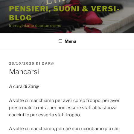
Salta
PENSIERI, SUONI & VERSI-
al
BLOG
contenuto
Immaginiamo dunque siamo
Menu
PUBBLICATO
23/10/2025
DI
ZAR@
IL
Mancarsi
A cura di Zar@
A volte ci manchiamo per aver corso troppo, per aver
preso male la mira, per non essere stati abbastanza
cocciuti o per esserlo stati troppo.
A volte ci manchiamo, perché non ricordiamo più chi