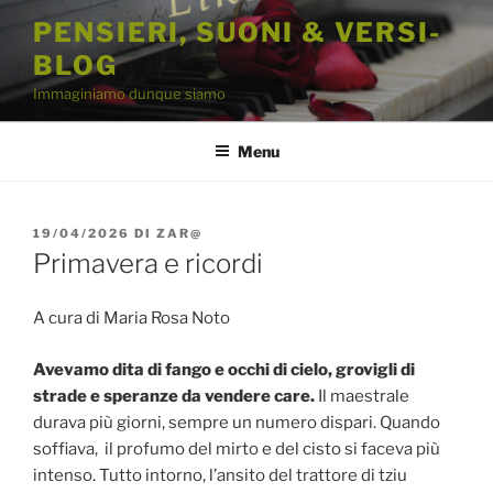
Salta
PENSIERI, SUONI & VERSI-
al
BLOG
contenuto
Immaginiamo dunque siamo
Menu
PUBBLICATO
19/04/2026
DI
ZAR@
IL
Primavera e ricordi
A cura di Maria Rosa Noto
Avevamo dita di fango e occhi di cielo, grovigli di
strade e speranze da vendere care.
Il maestrale
durava più giorni, sempre un numero dispari. Quando
soffiava, il profumo del mirto e del cisto si faceva più
intenso. Tutto intorno, l’ansito del trattore di tziu