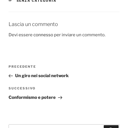
CATEGORIE
SENZA CATEGORIA
b
d
vi
o
o
di
o
n
Lascia un commento
k
Devi essere
connesso
per inviare un commento.
Navigazione
Articolo
PRECEDENTE
articoli
precedente:
Un giro nei social network
Articolo
SUCCESSIVO
successivo
Conformismo e potere
Cerca: