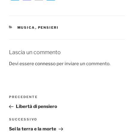
a
a
m
o
c
st
ai
n
e
o
l
di
CATEGORIE
MUSICA
,
PENSIERI
b
d
vi
o
o
di
o
n
Lascia un commento
k
Devi essere
connesso
per inviare un commento.
Navigazione
Articolo
PRECEDENTE
articoli
precedente:
Libertà di pensiero
Articolo
SUCCESSIVO
successivo
Sei la terra e la morte