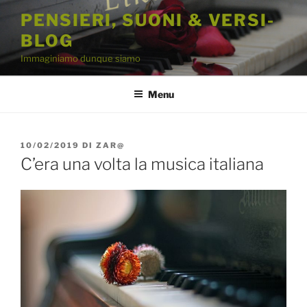
Salta
PENSIERI, SUONI & VERSI-
al
BLOG
contenuto
Immaginiamo dunque siamo
Menu
PUBBLICATO
10/02/2019
DI
ZAR@
IL
C’era una volta la musica italiana