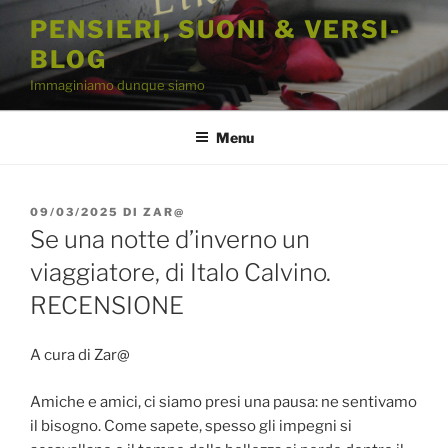
Salta
PENSIERI, SUONI & VERSI-
al
BLOG
contenuto
Immaginiamo dunque siamo
Menu
PUBBLICATO
09/03/2025
DI
ZAR@
IL
Se una notte d’inverno un
viaggiatore, di Italo Calvino.
RECENSIONE
A cura di Zar@
Amiche e amici, ci siamo presi una pausa: ne sentivamo
il bisogno. Come sapete, spesso gli impegni si