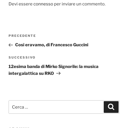
k
Devi essere
connesso
per inviare un commento.
Navigazione
Articolo
PRECEDENTE
articoli
precedente:
Così eravamo, di Francesco Guccini
Articolo
SUCCESSIVO
successivo
12esima banda di Mirko Signorile: la musica
intergalattica su RKO
Cerca:
Cerca