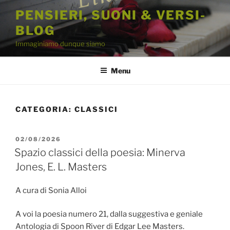
Salta
PENSIERI, SUONI & VERSI-
al
BLOG
contenuto
Immaginiamo dunque siamo
Menu
CATEGORIA:
CLASSICI
PUBBLICATO
02/08/2026
IL
Spazio classici della poesia: Minerva
Jones, E. L. Masters
A cura di Sonia Alloi
A voi la poesia numero 21, dalla suggestiva e geniale
Antologia di Spoon River di Edgar Lee Masters.