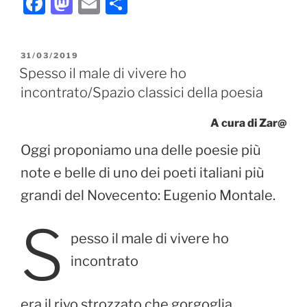
F
M
E
C
a
a
m
o
c
st
ai
n
PUBBLICATO
31/03/2019
e
o
l
di
IL
Spesso il male di vivere ho
b
d
vi
incontrato/Spazio classici della poesia
o
o
di
A cura di Zar@
o
n
Oggi proponiamo una delle poesie più
k
note e belle di uno dei poeti italiani più
grandi del Novecento: Eugenio Montale.
S
pesso il male di vivere ho
incontrato
era il rivo strozzato che gorgoglia