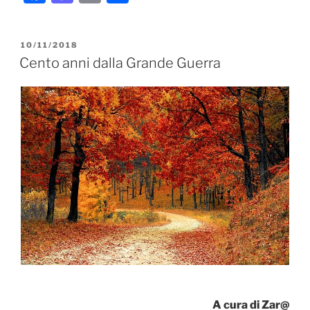
a
a
m
o
c
st
ai
n
PUBBLICATO
10/11/2018
e
o
l
di
IL
Cento anni dalla Grande Guerra
b
d
vi
o
o
di
o
n
k
A cura di Zar@