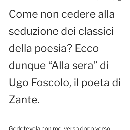
o
o
di
o
n
Come non cedere alla
k
seduzione dei classici
della poesia? Ecco
dunque “Alla sera” di
Ugo Foscolo, il poeta di
Zante.
Godetevela con me, verso dopo verso,