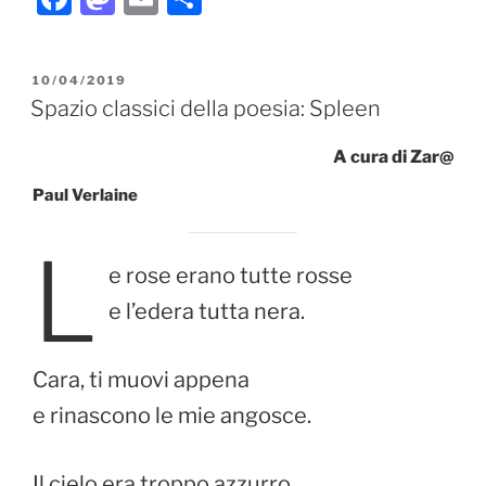
a
a
m
o
c
st
ai
n
PUBBLICATO
10/04/2019
e
o
l
di
IL
Spazio classici della poesia: Spleen
b
d
vi
A cura di Zar@
o
o
di
o
n
Paul Verlaine
k
L
e rose erano tutte rosse
e l’edera tutta nera.
Cara, ti muovi appena
e rinascono le mie angosce.
Il cielo era troppo azzurro