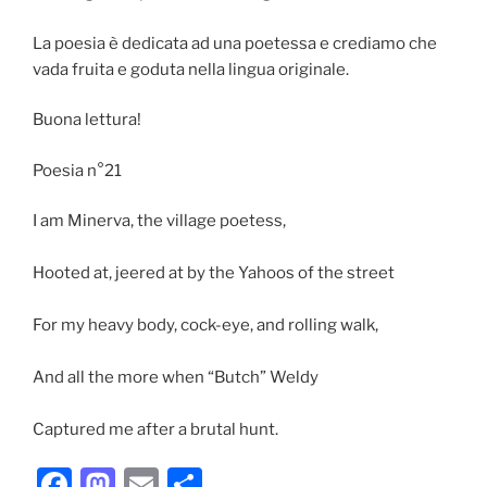
La poesia è dedicata ad una poetessa e crediamo che
vada fruita e goduta nella lingua originale.
Buona lettura!
Poesia n°21
I am Minerva, the village poetess,
Hooted at, jeered at by the Yahoos of the street
For my heavy body, cock-eye, and rolling walk,
And all the more when “Butch” Weldy
Captured me after a brutal hunt.
F
M
E
C