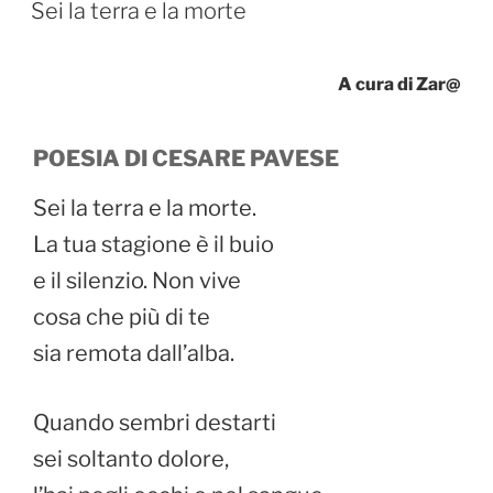
e
o
l
di
IL
Sei la terra e la morte
b
d
vi
o
o
di
A cura di Zar@
o
n
k
POESIA DI CESARE PAVESE
Sei la terra e la morte.
La tua stagione è il buio
e il silenzio. Non vive
cosa che più di te
sia remota dall’alba.
Quando sembri destarti
sei soltanto dolore,