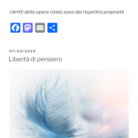
I diritti delle opere citate sono dei rispettivi proprietà
F
M
E
C
a
a
m
o
c
st
ai
n
PUBBLICATO
07/02/2019
e
o
l
di
IL
Libertà di pensiero
b
d
vi
o
o
di
o
n
k