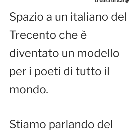
A cura di Zar@
o
o
di
o
n
Spazio a un italiano del
k
Trecento che è
diventato un modello
per i poeti di tutto il
mondo.
Stiamo parlando del