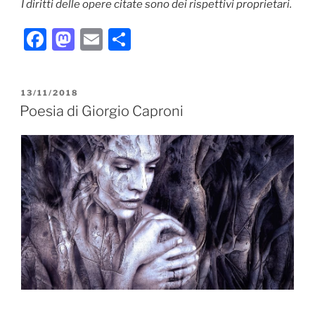
I diritti delle opere citate sono dei rispettivi proprietari.
F
M
E
C
a
a
m
o
c
st
ai
n
PUBBLICATO
13/11/2018
e
o
l
di
IL
Poesia di Giorgio Caproni
b
d
vi
o
o
di
o
n
k